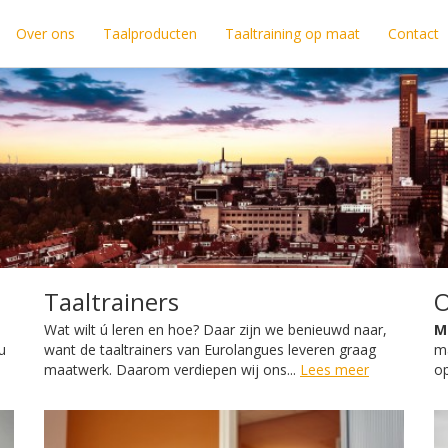
Over ons
Taalproducten
Taaltraining op maat
Contact
Taaltrainers
O
e
Wat wilt ú leren en hoe? Daar zijn we benieuwd naar,
M
u
want de taaltrainers van Eurolangues leveren graag
ma
maatwerk. Daarom verdiepen wij ons...
Lees meer
o