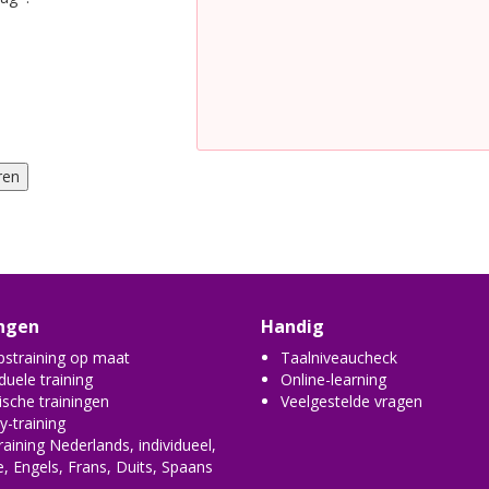
ngen
Handig
straining op maat
Taalniveaucheck
iduele training
Online-learning
ische trainingen
Veelgestelde vragen
y-training
raining Nederlands, individueel,
e
,
Engels
,
Frans
,
Duits
,
Spaans