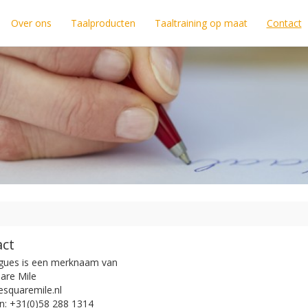
Over ons
Taalproducten
Taaltraining op maat
Contact
ct
gues is een merknaam van
are Mile
squaremile.nl
n: +31(0)58 288 1314