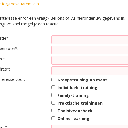
info@thesquaremile.nl
interesse en/of een vraag? Bel ons of vul hieronder uw gegevens in.
gt zo snel mogelijk een reactie.
tie*:
persoon*:
n*:
dres*:
nteresse voor:
Groepstraining op maat
Individuele training
Family-training
Praktische trainingen
Taalniveaucheck
Online-learning
aag*: