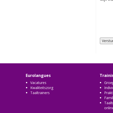
Eurolangues
Traini
Vacatures
Groep
Kwaliteitszorg
Indiv
Taaltrainers
Prakt
Famil
Taalt
onlin